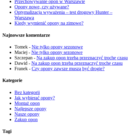
Przechowywanie opon w Warszawie
Opony nowe, czy używane?
Optymalizacja wyważenia – test drogowy Hunter –
Warszawa
Kiedy wymienić opony na zimowe?
Najnowsze komentarze
Tomek
-
Nie tylko opony sezonowe
Maciej
-
Nie tylko opony sezonowe
Szczepan
-
Na zakup opon trzeba przeznaczyć trochę czasu
Dawid
-
Na zakup opon trzeba przeznaczyć trochę czasu
Franek
-
Czy opony zawsze muszą być drogie?
Kategorie
Bez kategorii
Jak wybierać opony?
Montaż opon
Najlepsze opony
Nasze opony
Zakup opon
Tagi