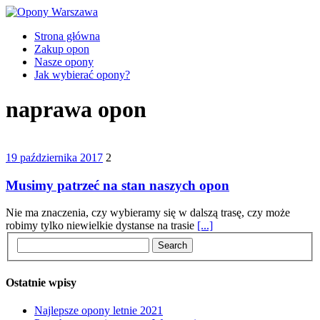
Strona główna
Zakup opon
Nasze opony
Jak wybierać opony?
naprawa opon
19 października 2017
2
Musimy patrzeć na stan naszych opon
Nie ma znaczenia, czy wybieramy się w dalszą trasę, czy może
robimy tylko niewielkie dystanse na trasie
[...]
Ostatnie wpisy
Najlepsze opony letnie 2021